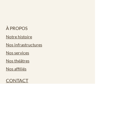
À PROPOS
Notre histoire
Nos infrastructures
Nos services
Nos théâtres
Nos affiliés
CONTACT
Carrières
ACTIVITÉS
Bocce
Académie culinaire
Plaisir pour seniors