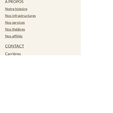
À PROPOS
Notre histoire
Nos infrastructures
Nos services
Nos théâtres
Nos affiliés
CONTACT
Carrières
ACTIVITÉS
Bocce
Académie culinaire
Plaisir pour seniors
Cours de langue
Camp d'été
LOCATION DE THÉÂTRE