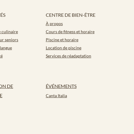
TÉS
CENTRE DE BIEN-ÊTRE
À propos
culinaire
Cours de fitness et horaire
our seniors
Piscine et horaire
langue
Location de piscine
té
Services de réadaptation
ON DE
ÉVÉNEMENTS
E
Canta Italia