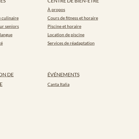
TÉS
CENTRE DE BIEN-ÊTRE
À propos
culinaire
Cours de fitness et horaire
our seniors
Piscine et horaire
langue
Location de piscine
té
Services de réadaptation
ON DE
ÉVÉNEMENTS
E
Canta Italia