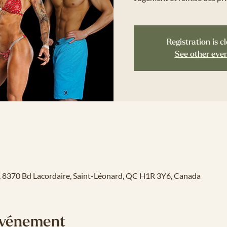
Registration is c
See other eve
o, 8370 Bd Lacordaire, Saint-Léonard, QC H1R 3Y6, Canada
'événement